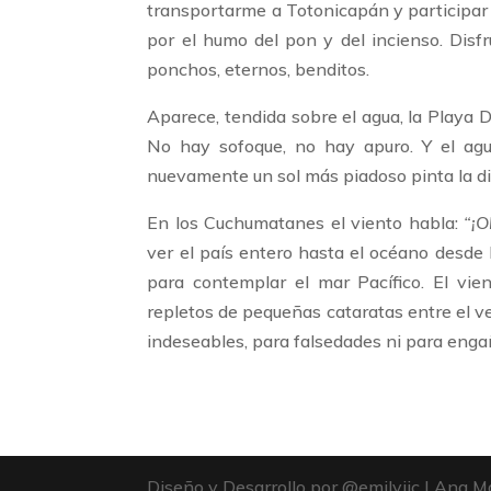
transportarme a Totonicapán y participar 
por el humo del pon y del incienso. Dis
ponchos, eternos, benditos.
Aparece, tendida sobre el agua, la Playa 
No hay sofoque, no hay apuro. Y el agu
nuevamente un sol más piadoso pinta la dic
En los Cuchumatanes el viento habla:
“
¡O
ver el país entero hasta el océano desde l
para contemplar el mar Pacífico. El vien
repletos de pequeñas cataratas entre el v
indeseables, para falsedades ni para enga
Diseño y Desarrollo por @emilyjjc | Ana M