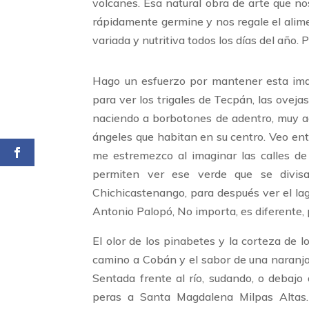
volcanes. Esa natural obra de arte que nos
rápidamente germine y nos regale el alime
variada y nutritiva todos los días del año. 
Hago un esfuerzo por mantener esta imag
para ver los trigales de Tecpán, las ovej
naciendo a borbotones de adentro, muy ade
ángeles que habitan en su centro. Veo ent
me estremezco al imaginar las calles de 
permiten ver ese verde que se divis
Chichicastenango, para después ver el la
Antonio Palopó, No importa, es diferente, p
El olor de los pinabetes y la corteza de 
camino a Cobán y el sabor de una naranja 
Sentada frente al río, sudando, o debajo 
peras a Santa Magdalena Milpas Altas