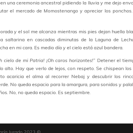
en una ceremonia ancestral pidiendo la lluvia y me dejo envo
frutar el mercado de Momostenango y apreciar los ponchos.
Dorada y el sol me alcanza mientras mis pies dejan huella bl
a saltarina en cascadas diminutas de la Laguna de Lech
ha en mi cara. Es medio día y el cielo está azul bandera.
h cielo de mi Patria! ¡Oh caros horizontes!
”
Detener el tiem
o alto. Hay que verlo de lejos, con respeto. Se chispean los
to acaricia el alma al recorrer Nebaj y descubrir los rinc
erde. No queda espacio para la amargura, para sonidos y pala
ños. No, no queda espacio. Es septiembre.
aría Jurado 2023 ©