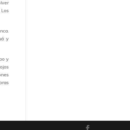
lver
 Los
anca.
uá y
po y
 ojos
ones
bras