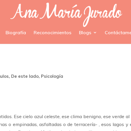
Biografía
Reconocimientos
Blogs
Contáctam
culos
,
De este lado
,
Psicología
tidos. Ese cielo azul celeste, ese clima benigno, ese verde al
nas o empinadas, asfaltadas o de terracería- , esos lagos y 