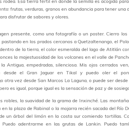
 rodea. Esa tierra fértil en donde la semilla es acogida par
nto: frutas, verduras, granos en abundancia para tener una d
Para disfrutar de sabores y olores.
en presente, como una fotografía o un poster. Cierro los 
as pastando en los prados cercanos a Quetzaltenango, el Polo
ntro de la tierra, el color esmeralda del lago de Atitlán co
onces la majestuosidad de los volcanes en el valle de Panch
la Antigua, empedradas, silenciosa. Mis ojos cerrados ven
a desde el Gran Jaguar en Tikal y puedo oler el po
go otra vez desde San Marcos La Laguna, o puede ser desde
ero es igual, porque igual es la sensación de paz y de sosieg
los robles, la suavidad de la grama de Inxinché. Las montaña
en la plaza de Rabinal o la mojarra recién sacada del Río Du
de un árbol del limón en la costa sur comiendo tortillas. Co
. Puedo adentrarme en las grutas de Lankin. Puedo tam