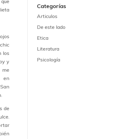
a que
Categorías
ieta
Articulos
De este lado
ojos
Etica
chic
Literatura
n los
Psicología
oy y
, me
n en
 San
o.
s de
lce.
rtar
bién